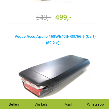
549,-
499,-
Vogue Accu Apollo 468Wh 10INR19/66-5 (Uart)
(89-2-c)
Bellen
Winkels
Mail
Whatsapp