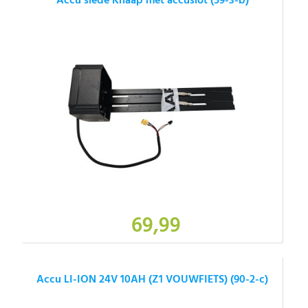
Accu slede Knaap met accuslot (59-3-b)
69,99
Accu LI-ION 24V 10AH (Z1 VOUWFIETS) (90-2-c)