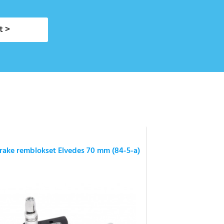
t >
rake remblokset Elvedes 70 mm (84-5-a)