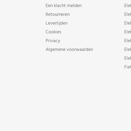
Een klacht melden
Ele
Retourneren
Ele
Levertijden
Ele
Cookies
Ele
Privacy
Ele
Algemene voorwaarden
Ele
Ele
Fie