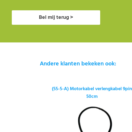
Bel mij terug >
Andere klanten bekeken ook:
(55-5-A) Motorkabel verlengkabel 9pi
50cm