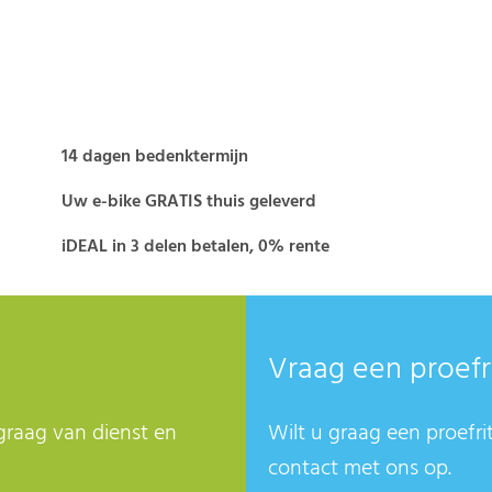
14 dagen bedenktermijn
Uw e-bike GRATIS thuis geleverd
iDEAL in 3 delen betalen, 0% rente
Vraag een proefr
graag van dienst en
Wilt u graag een proefri
contact met ons op.