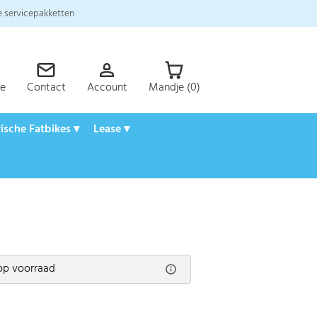
 servicepakketten
ce
Contact
Account
Mandje (0)
rische Fatbikes ▾
Lease ▾
op voorraad