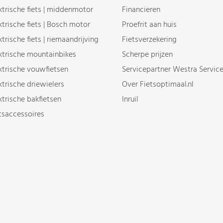
ktrische fiets | middenmotor
Financieren
ktrische fiets | Bosch motor
Proefrit aan huis
ktrische fiets | riemaandrijving
Fietsverzekering
ktrische mountainbikes
Scherpe prijzen
ktrische vouwfietsen
Servicepartner Westra Servic
ktrische driewielers
Over Fietsoptimaal.nl
ktrische bakfietsen
Inruil
tsaccessoires