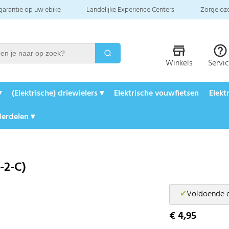
 garantie op uw ebike
Landelijke Experience Centers
Zorgeloze
Winkels
Servi
▾
(Elektrische) driewielers ▾
Elektrische vouwfietsen
Elekt
erdelen ▾
-2-C)
✔
Voldoende 
€ 4,95