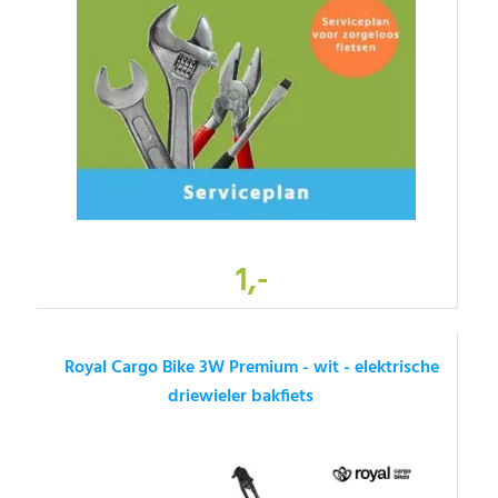
1,-
Royal Cargo Bike 3W Premium - wit - elektrische
driewieler bakfiets