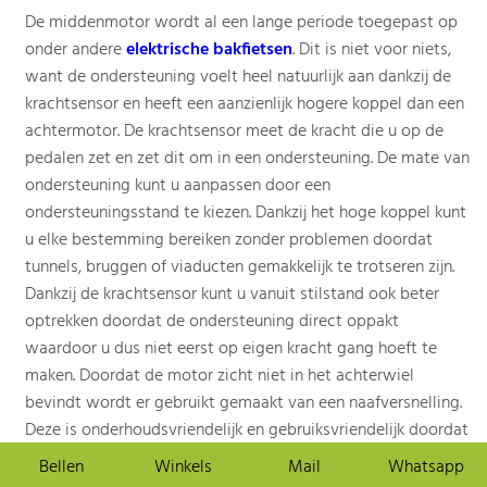
De middenmotor wordt al een lange periode toegepast op
onder andere
elektrische bakfietsen
. Dit is niet voor niets,
want de ondersteuning voelt heel natuurlijk aan dankzij de
krachtsensor en heeft een aanzienlijk hogere koppel dan een
achtermotor. De krachtsensor meet de kracht die u op de
pedalen zet en zet dit om in een ondersteuning. De mate van
ondersteuning kunt u aanpassen door een
ondersteuningsstand te kiezen. Dankzij het hoge koppel kunt
u elke bestemming bereiken zonder problemen doordat
tunnels, bruggen of viaducten gemakkelijk te trotseren zijn.
Dankzij de krachtsensor kunt u vanuit stilstand ook beter
optrekken doordat de ondersteuning direct oppakt
waardoor u dus niet eerst op eigen kracht gang hoeft te
maken. Doordat de motor zicht niet in het achterwiel
bevindt wordt er gebruikt gemaakt van een naafversnelling.
Deze is onderhoudsvriendelijk en gebruiksvriendelijk doordat
u ook kunt schakelen terwijl u stilstaat om gemakkelijker te
Bellen
Winkels
Mail
Whatsapp
kunnen optrekken als het stoplicht weer op groen springt.