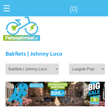
☰
(0)
Bakfiets | Johnny Loco