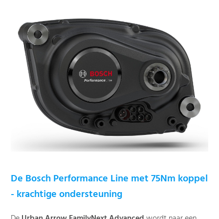
De Bosch Performance Line met 75Nm koppel
- krachtige ondersteuning
De
Urban Arrow FamilyNext Advanced
wordt naar een