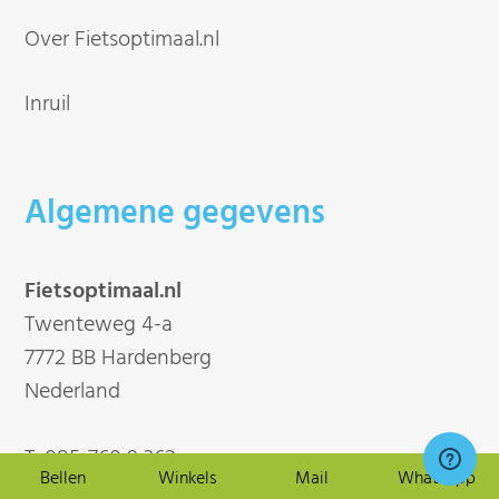
Over Fietsoptimaal.nl
Inruil
Algemene gegevens
Fietsoptimaal.nl
Twenteweg 4-a
7772 BB Hardenberg
Nederland
T:
085-760 9 362
Bellen
Winkels
Mail
Whatsapp
T:
0031 85-760 9 362 (vanuit buitenland)