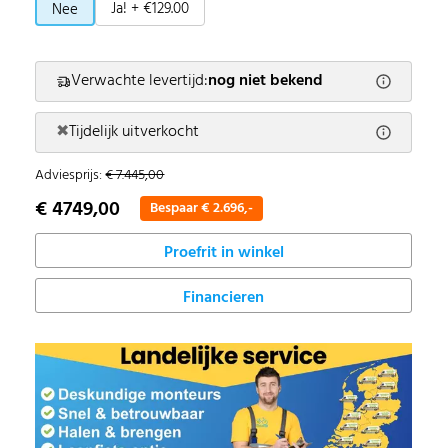
Ja! + €129.00
Nee
Verwachte levertijd:
nog niet bekend
✖
Tijdelijk uitverkocht
Adviesprijs:
€ 7.445,00
€ 4749,00
Bespaar € 2.696,-
Proefrit in winkel
Financieren