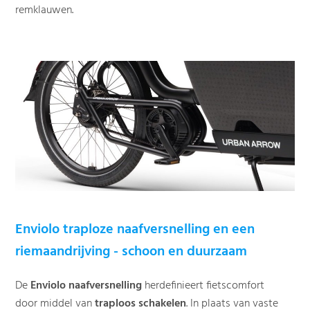
remklauwen.
Enviolo traploze naafversnelling en een
riemaandrijving - schoon en duurzaam
De
Enviolo naafversnelling
herdefinieert fietscomfort
door middel van
traploos schakelen
. In plaats van vaste