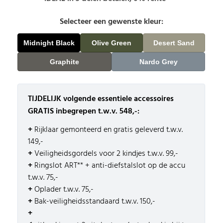
Selecteer een gewenste kleur:
TIJDELIJK volgende essentiele accessoires
GRATIS inbegrepen t.w.v. 548,-:
+
Rijklaar gemonteerd en gratis geleverd t.w.v.
149,-
+
Veiligheidsgordels voor 2 kindjes t.w.v. 99,-
+
Ringslot ART** + anti-diefstalslot op de accu
t.w.v. 75,-
+
Oplader t.w.v. 75,-
+
Bak-veiligheidsstandaard t.w.v. 150,-
+