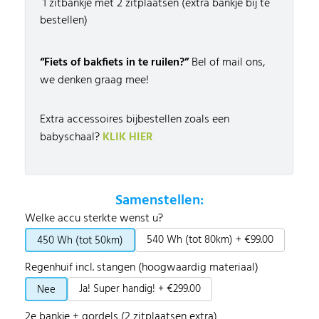
1 zitbankje met 2 zitplaatsen (extra bankje bij te
bestellen)
“Fiets of bakfiets in te ruilen?”
Bel of m
ail ons,
we denken graag mee!
Extra accessoires bijbestellen zoals een
babyschaal?
KLIK HIER
Samenstellen:
Welke accu sterkte wenst u?
540 Wh (tot 80km) + €99.00
450 Wh (tot 50km)
Regenhuif incl. stangen (hoogwaardig materiaal)
Ja! Super handig! + €299.00
Nee
2e bankje + gordels (2 zitplaatsen extra)