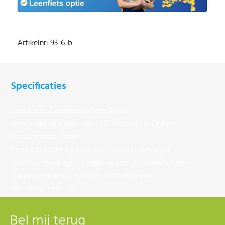
Artikelnr: 93-6-b
Specificaties
Basiskleur: Zwart
Merk: Selle Royal
Serie / Model Code: 5111UDTC
Productlijn: Drifter
Productsoort: Zadel
Productuitvoering: Relaxed Strengtex Royalgel
Winkelverpakking: Ja
Lengte in mm: 270
Model: Unisex
Supplier reference number: 5111UDTC95301
Breedte in mm: 245
Bel mij terug