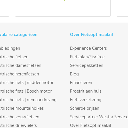
ulaire categorieen
Over Fietsoptimaal.nl
biedingen
Experience Centers
ktrische fietsen
Fietsplan/Fiscfree
ktrische damesfietsen
Servicepakketten
ktrische herenfietsen
Blog
ktrische fiets | middenmotor
Financieren
ktrische fiets | Bosch motor
Proefrit aan huis
ktrische fiets | riemaandrijving
Fietsverzekering
ktrische mountainbikes
Scherpe prijzen
ktrische vouwfietsen
Servicepartner Westra Servic
ktrische driewielers
Over Fietsoptimaal.nl