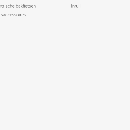
ktrische bakfietsen
Inruil
tsaccessoires