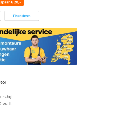
spaar € 20,-
Financieren
tor
h
mschijf
0 watt