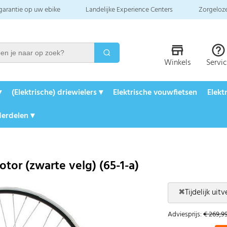
 garantie op uw ebike
Landelijke Experience Centers
Zorgeloze
Winkels
Servi
▾
(Elektrische) driewielers ▾
Elektrische vouwfietsen
Elekt
erdelen ▾
tor (zwarte velg) (65-1-a)
✖
Tijdelijk uit
Adviesprijs:
€ 269,9