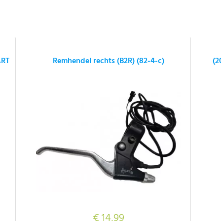
ART
Remhendel rechts (B2R) (82-4-c)
(2
€ 14,99