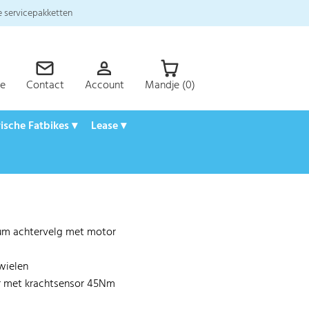
 servicepakketten
ce
Contact
Account
Mandje (0)
rische Fatbikes ▾
Lease ▾
ium achtervelg met motor
wielen
r met krachtsensor 45Nm