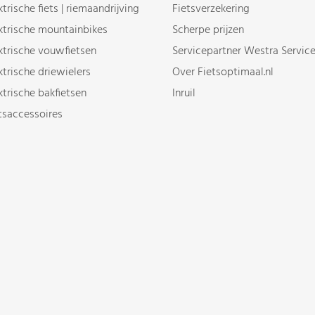
ktrische fiets | riemaandrijving
Fietsverzekering
ktrische mountainbikes
Scherpe prijzen
ktrische vouwfietsen
Servicepartner Westra Servic
ktrische driewielers
Over Fietsoptimaal.nl
ktrische bakfietsen
Inruil
tsaccessoires