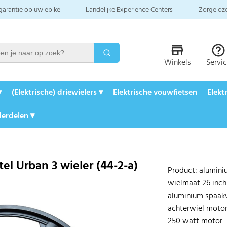
 garantie op uw ebike
Landelijke Experience Centers
Zorgeloze
Winkels
Servi
▾
(Elektrische) driewielers ▾
Elektrische vouwfietsen
Elekt
erdelen ▾
el Urban 3 wieler (44-2-a)
Product: alumin
wielmaat 26 inch
aluminium spaak
achterwiel moto
250 watt motor