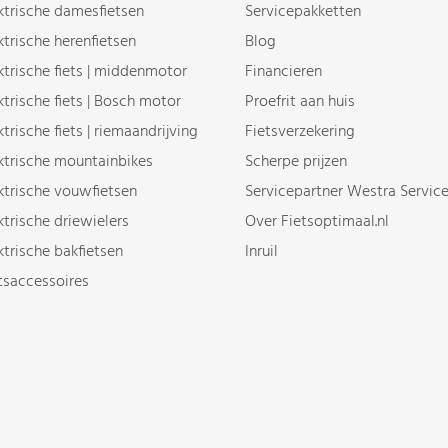
ktrische damesfietsen
Servicepakketten
ktrische herenfietsen
Blog
ktrische fiets | middenmotor
Financieren
ktrische fiets | Bosch motor
Proefrit aan huis
ktrische fiets | riemaandrijving
Fietsverzekering
ktrische mountainbikes
Scherpe prijzen
ktrische vouwfietsen
Servicepartner Westra Servic
ktrische driewielers
Over Fietsoptimaal.nl
ktrische bakfietsen
Inruil
tsaccessoires