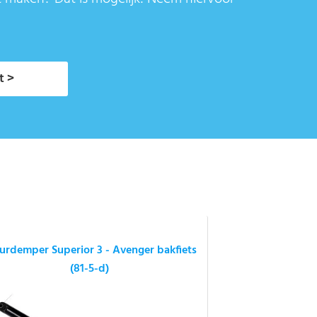
t >
urdemper Superior 3 - Avenger bakfiets
(81-5-d)