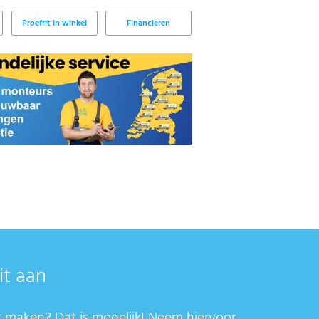
Proefrit in winkel
Financieren
it aan
t maken? Dat is mogelijk! Neem hiervoor