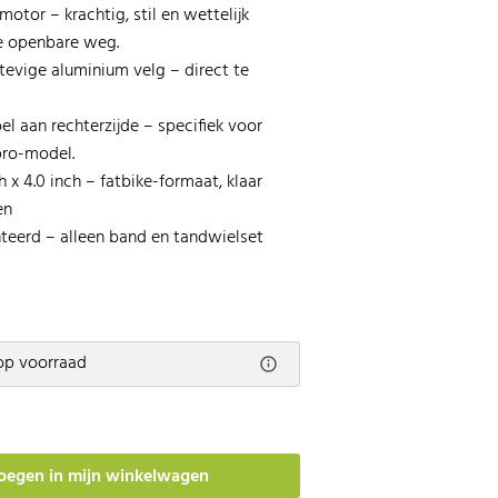
tor – krachtig, stil en wettelijk
e openbare weg.
tevige aluminium velg – direct te
l aan rechterzijde – specifiek voor
pro-model.
 x 4.0 inch – fatbike-formaat, klaar
en
eerd – alleen band en tandwielset
op voorraad