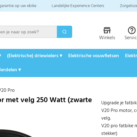
 garantie op uw ebike
Landelijke Experience Centers
Zorgeloze
Winkels
Servi
▾
(Elektrische) driewielers ▾
Elektrische vouwfietsen
Elekt
erdelen ▾
V20 Pro
or met velg 250 Watt (zwarte
Upgrade je fatbi
V20 Pro motor, c
velg.
V20 pro fatbike 
stekker)