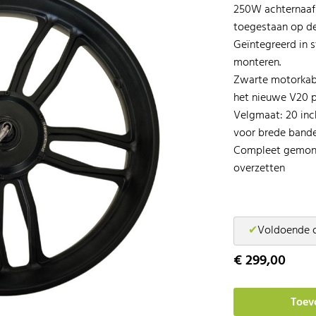
250W achternaafmo
toegestaan op d
Geïntegreerd in s
monteren.
Zwarte motorkabe
het nieuwe V20 
Velgmaat: 20 inch
voor brede band
Compleet gemont
overzetten
✔
Voldoende 
€ 299,00