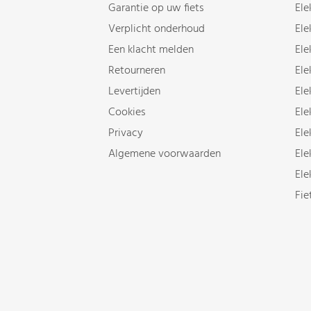
Garantie op uw fiets
Ele
Verplicht onderhoud
Ele
Een klacht melden
Ele
Retourneren
Ele
Levertijden
Ele
Cookies
Ele
Privacy
Ele
Algemene voorwaarden
Ele
Ele
Fie