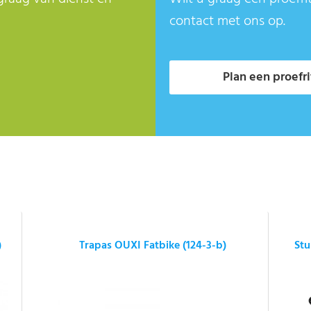
contact met ons op.
Plan een proefri
)
Trapas OUXI Fatbike (124-3-b)
Stu