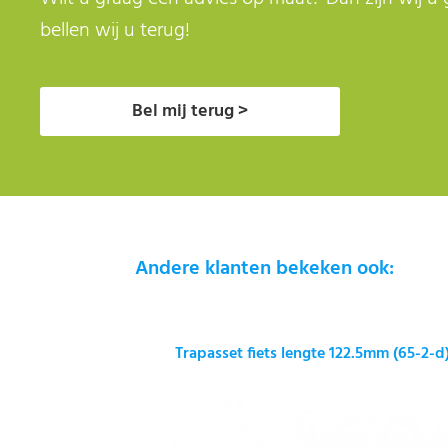
bellen wij u terug!
Bel mij terug >
Andere klanten bekeken ook:
Trapasset fiets lengte 122.5mm (65-2-d