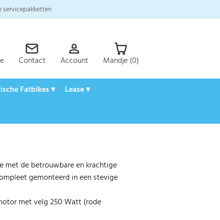
 servicepakketten
ce
Contact
Account
Mandje (0)
rische Fatbikes ▾
Lease ▾
ke met de betrouwbare en krachtige
ompleet gemonteerd in een stevige
motor met velg 250 Watt (rode