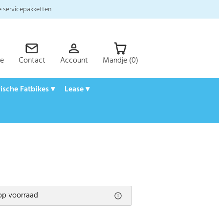
 servicepakketten
ce
Contact
Account
Mandje (0)
rische Fatbikes ▾
Lease ▾
op voorraad