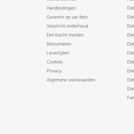
Handleidingen
Ele
Garantie op uw fiets
Ele
Verplicht onderhoud
Ele
Een klacht melden
Ele
Retourneren
Ele
Levertijden
Ele
Cookies
Ele
Privacy
Ele
Algemene voorwaarden
Ele
Ele
Fie