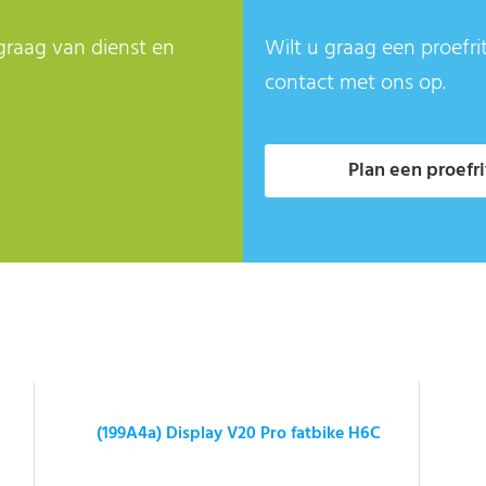
graag van dienst en
Wilt u graag een proefri
contact met ons op.
Plan een proefri
(199A4a) Display V20 Pro fatbike H6C