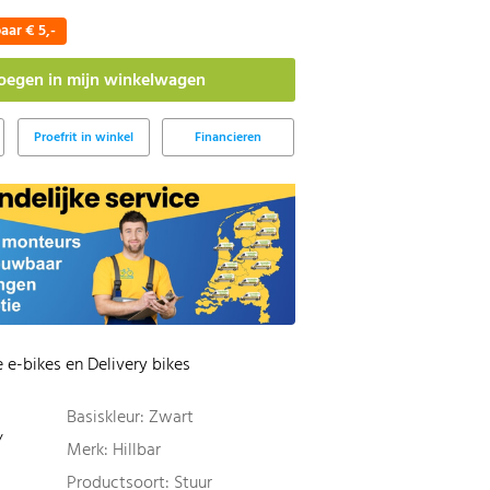
aar € 5,-
Proefrit in winkel
Financieren
 e-bikes en Delivery bikes
Basiskleur: Zwart
/
Merk: Hillbar
Productsoort: Stuur