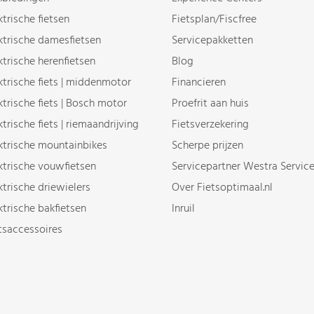
ktrische fietsen
Fietsplan/Fiscfree
ktrische damesfietsen
Servicepakketten
ktrische herenfietsen
Blog
ktrische fiets | middenmotor
Financieren
ktrische fiets | Bosch motor
Proefrit aan huis
ktrische fiets | riemaandrijving
Fietsverzekering
ktrische mountainbikes
Scherpe prijzen
ktrische vouwfietsen
Servicepartner Westra Servic
ktrische driewielers
Over Fietsoptimaal.nl
ktrische bakfietsen
Inruil
tsaccessoires