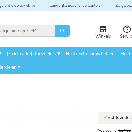
 garantie op uw ebike
Landelijke Experience Centers
Zorgeloze
Winkels
Servi
▾
(Elektrische) driewielers ▾
Elektrische vouwfietsen
Elekt
erdelen ▾
✔
Voldoende 
Adviesprijs:
€ 24,99