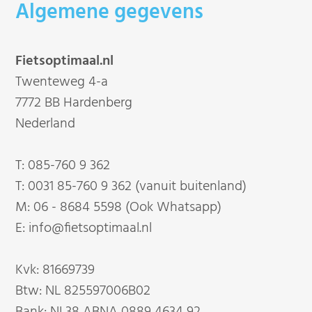
Algemene gegevens
Fietsoptimaal.nl
Twenteweg 4-a
7772 BB Hardenberg
Nederland
T:
085-760 9 362
T:
0031 85-760 9 362 (vanuit buitenland)
M:
06 - 8684 5598 (Ook Whatsapp)
E:
info@fietsoptimaal.nl
Kvk: 81669739
Btw: NL 825597006B02
Bank: NL38 ABNA 0889 4634 92