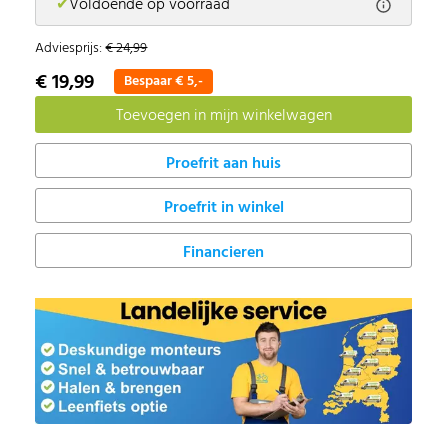
✔
Voldoende op voorraad
Adviesprijs:
€ 24,99
€ 19,99
Bespaar € 5,-
Proefrit in winkel
Financieren