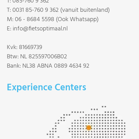
T:
085-760 9 362
T:
0031 85-760 9 362 (vanuit buitenland)
M:
06 - 8684 5598 (Ook Whatsapp)
E:
info@fietsoptimaal.nl
Kvk: 81669739
Btw: NL 825597006B02
Bank: NL38 ABNA 0889 4634 92
Experience Centers