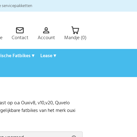
 servicepakketten
ce
Contact
Account
Mandje (0)
rische Fatbikes ▾
Lease ▾
past op o.a Ouxiv8, v10,v20, Quvelo
rgelijkbare fatbikes van het merk ouxi