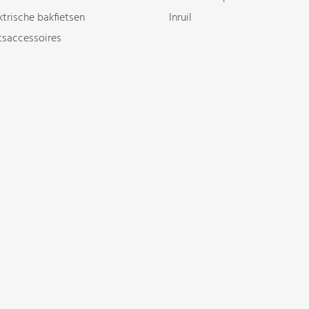
ktrische bakfietsen
Inruil
tsaccessoires