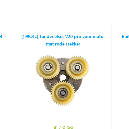
N
(199C4c) Tandwielset V20 pro voor motor
Bui
met rode stekker
€ 49,99