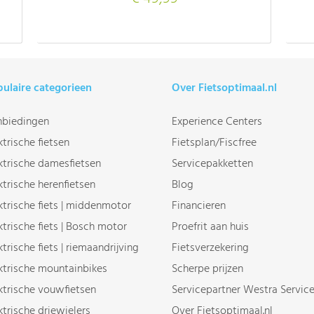
ulaire categorieen
Over Fietsoptimaal.nl
biedingen
Experience Centers
ktrische fietsen
Fietsplan/Fiscfree
ktrische damesfietsen
Servicepakketten
ktrische herenfietsen
Blog
ktrische fiets | middenmotor
Financieren
ktrische fiets | Bosch motor
Proefrit aan huis
ktrische fiets | riemaandrijving
Fietsverzekering
ktrische mountainbikes
Scherpe prijzen
ktrische vouwfietsen
Servicepartner Westra Servic
ktrische driewielers
Over Fietsoptimaal.nl