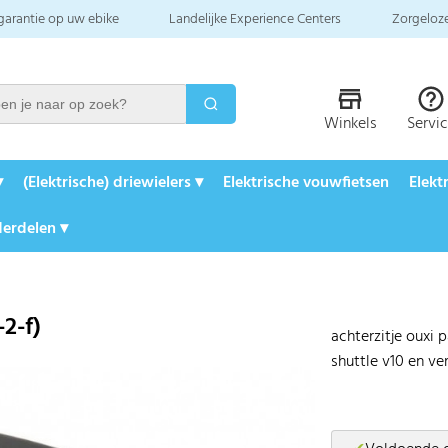
 garantie op uw ebike
Landelijke Experience Centers
Zorgeloze
Winkels
Servi
▾
(Elektrische) driewielers ▾
Elektrische vouwfietsen
Elekt
erdelen ▾
2-f)
achterzitje ouxi 
shuttle v10 en ve