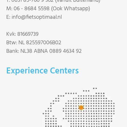
T:
0031 85-760 9 362 (vanuit buitenland)
M:
06 - 8684 5598 (Ook Whatsapp)
E:
info@fietsoptimaal.nl
Kvk: 81669739
Btw: NL 825597006B02
Bank: NL38 ABNA 0889 4634 92
Experience Centers