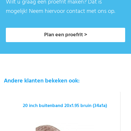
Wilt u graag een proefrit maken? Dat is
mogelijk! Neem hiervoor contact met ons op.
Plan een proefrit >
Andere klanten bekeken ook:
20 inch buitenband 20x1.95 bruin (34a1a)