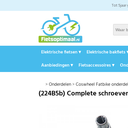
Tot 5jaar
Elektrische fietsen ▾
Elektrische bakfiets 
Aanbiedingen ▾
Fietsaccessoires ▾
Ond
>
Onderdelen
>
Coswheel Fatbike onderde
(224B5b) Complete schroeve