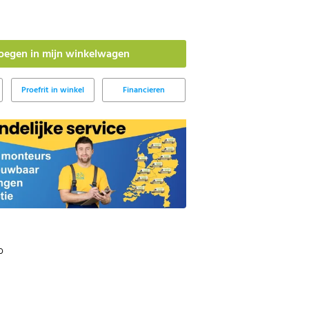
Proefrit in winkel
Financieren
b