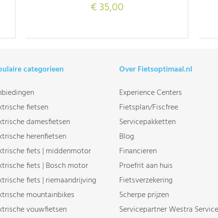
€ 35,00
ulaire categorieen
Over Fietsoptimaal.nl
biedingen
Experience Centers
ktrische fietsen
Fietsplan/Fiscfree
ktrische damesfietsen
Servicepakketten
ktrische herenfietsen
Blog
ktrische fiets | middenmotor
Financieren
ktrische fiets | Bosch motor
Proefrit aan huis
ktrische fiets | riemaandrijving
Fietsverzekering
ktrische mountainbikes
Scherpe prijzen
ktrische vouwfietsen
Servicepartner Westra Servic