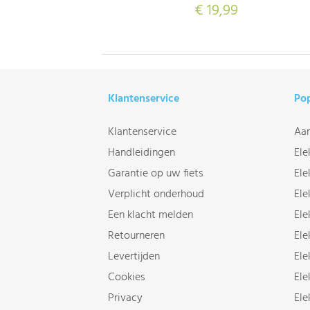
€ 19,99
Klantenservice
Pop
Klantenservice
Aan
Handleidingen
Ele
Garantie op uw fiets
Ele
Verplicht onderhoud
Ele
Een klacht melden
Ele
Retourneren
Ele
Levertijden
Ele
Cookies
Ele
Privacy
Ele