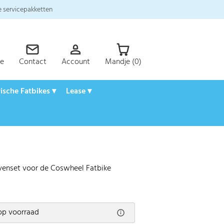
 servicepakketten
ce
Contact
Account
Mandje (0)
rische Fatbikes ▾
Lease ▾
enset voor de Coswheel Fatbike
op voorraad