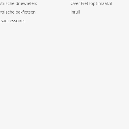
ktrische driewielers
Over Fietsoptimaal.nl
ktrische bakfietsen
Inruil
tsaccessoires