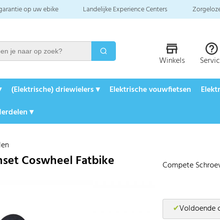
 garantie op uw ebike
Landelijke Experience Centers
Zorgeloze
Winkels
Servi
▾
(Elektrische) driewielers ▾
Elektrische vouwfietsen
Elekt
erdelen ▾
len
nset Coswheel Fatbike
Compete Schroev
✔
Voldoende 