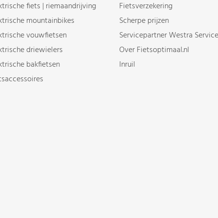
ktrische fiets | riemaandrijving
Fietsverzekering
ktrische mountainbikes
Scherpe prijzen
ktrische vouwfietsen
Servicepartner Westra Servic
ktrische driewielers
Over Fietsoptimaal.nl
ktrische bakfietsen
Inruil
tsaccessoires