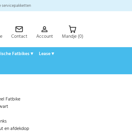
 servicepakketten
ce
Contact
Account
Mandje (0)
rische Fatbikes ▾
Lease ▾
el Fatbike
Zwart
inks
out en afdekdop