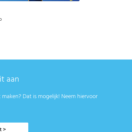
b
it aan
t maken? Dat is mogelijk! Neem hiervoor
t >