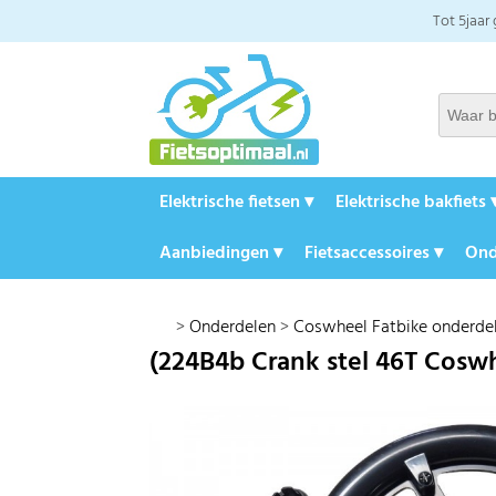
Tot 5jaar
Elektrische fietsen ▾
Elektrische bakfiets 
Aanbiedingen ▾
Fietsaccessoires ▾
Ond
>
Onderdelen
>
Coswheel Fatbike onderde
(224B4b Crank stel 46T Cosw