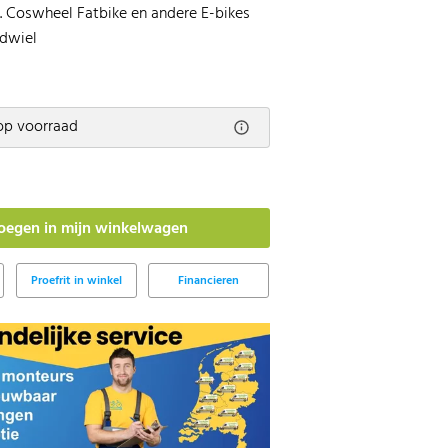
a. Coswheel Fatbike en andere E-bikes
ndwiel
op voorraad
Proefrit in winkel
Financieren