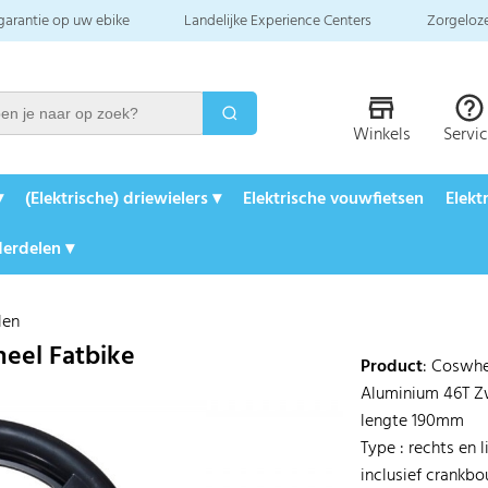
 garantie op uw ebike
Landelijke Experience Centers
Zorgeloze
Winkels
Servi
▾
(Elektrische) driewielers ▾
Elektrische vouwfietsen
Elekt
erdelen ▾
len
heel Fatbike
Product
: Coswhe
Aluminium 46T 
lengte 190mm
Type : rechts en l
inclusief crankb