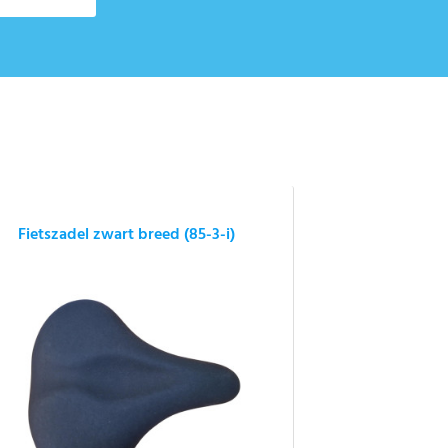
Fietszadel zwart breed (85-3-i)