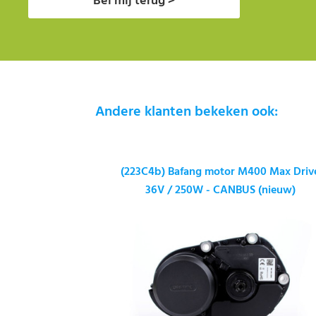
Bel mij terug >
Andere klanten bekeken ook:
(223C4b) Bafang motor M400 Max Driv
36V / 250W - CANBUS (nieuw)