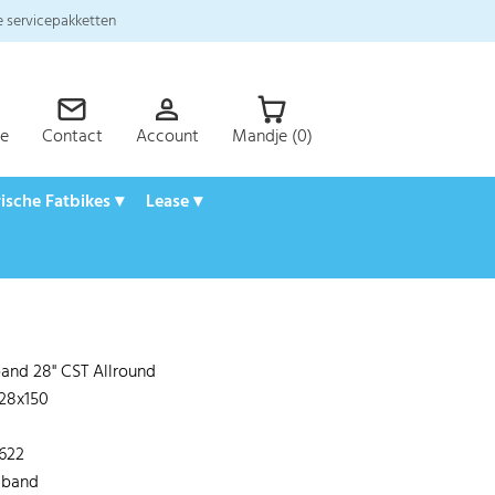
 servicepakketten
ce
Contact
Account
Mandje (0)
rische Fatbikes ▾
Lease ▾
and 28" CST Allround
 28x150
622
dband