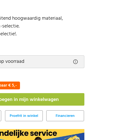
uitend hoogwaardig materiaal,
-selectie.
electie!.
op voorraad
aar € 5,-
Proefrit in winkel
Financieren