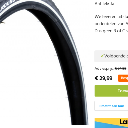
Antilek: Ja
We leveren uitsl
onderdelen van A
Dus geen B of C s
✔
Voldoende 
Adviesprijs:
€ 34,99
€ 29,99
Besp