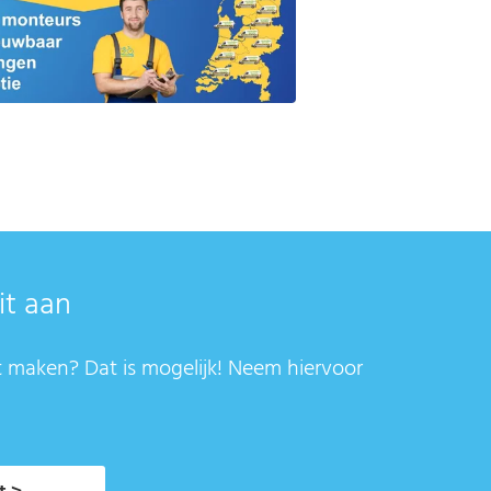
it aan
t maken? Dat is mogelijk! Neem hiervoor