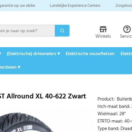
 garantie op uw ebike
Landelijke Experience Centers
Zorgeloze
Winkels
Servi
▾
(Elektrische) driewielers ▾
Elektrische vouwfietsen
Elekt
erdelen ▾
ST Allround XL 40-622 Zwart
Product: Buitenb
Inch-maat band:
Wielmaat: 28"
ETRTO-maat: 40-
Type band: Draa