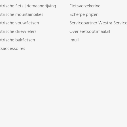
ktrische fiets | riemaandrijving
Fietsverzekering
ktrische mountainbikes
Scherpe prijzen
ktrische vouwfietsen
Servicepartner Westra Servic
ktrische driewielers
Over Fietsoptimaal.nl
ktrische bakfietsen
Inruil
tsaccessoires