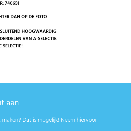
: 740651
CHTER DAN OP DE FOTO
ITSLUITEND HOOGWAARDIG
DERDELEN VAN A-SELECTIE.
 SELECTIE!.
it aan
t maken? Dat is mogelijk! Neem hiervoor