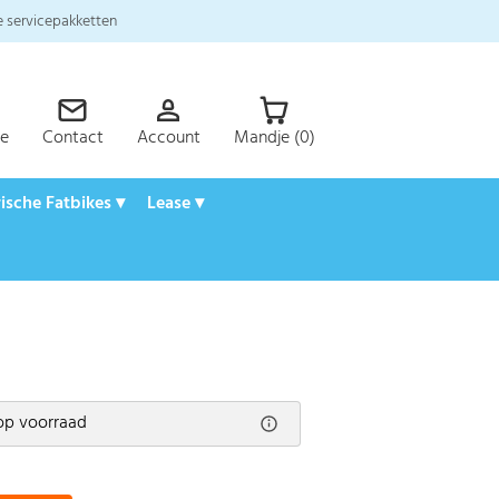
 servicepakketten
ce
Contact
Account
Mandje (0)
rische Fatbikes ▾
Lease ▾
op voorraad