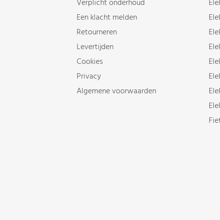
Verplicht onderhoud
Ele
Een klacht melden
Ele
Retourneren
Ele
Levertijden
Ele
Cookies
Ele
Privacy
Ele
Algemene voorwaarden
Ele
Ele
Fie