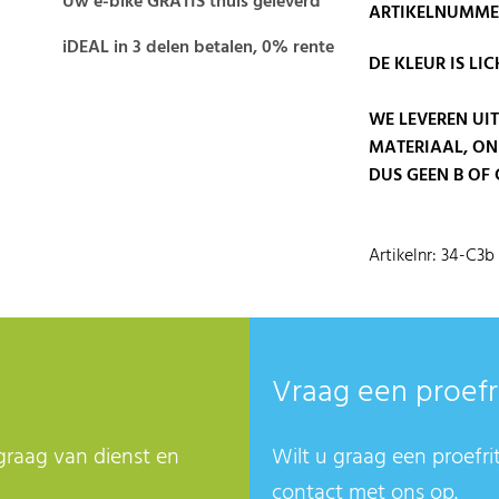
Uw e-bike GRATIS thuis geleverd
ARTIKELNUMMER
iDEAL in 3 delen betalen, 0% rente
DE KLEUR IS LI
WE LEVEREN U
MATERIAAL, ON
DUS GEEN B OF C
Artikelnr: 34-C3b
Vraag een proefr
graag van dienst en
Wilt u graag een proefri
contact met ons op.