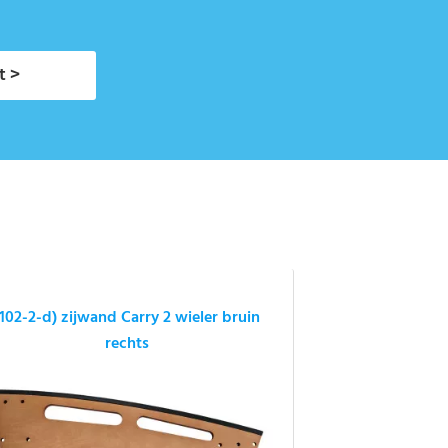
t >
(102-2-d) zijwand Carry 2 wieler bruin
rechts