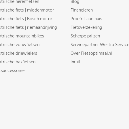
ktrische herenfietsen
Blog
ktrische fiets | middenmotor
Financieren
ktrische fiets | Bosch motor
Proefrit aan huis
ktrische fiets | riemaandrijving
Fietsverzekering
ktrische mountainbikes
Scherpe prijzen
ktrische vouwfietsen
Servicepartner Westra Servic
ktrische driewielers
Over Fietsoptimaal.nl
ktrische bakfietsen
Inruil
tsaccessoires