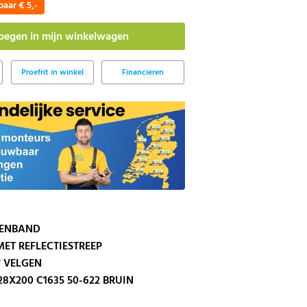
paar € 5,-
Proefrit in winkel
Financieren
ENBAND
ET REFLECTIESTREEP
' VELGEN
8X200 C1635 50-622 BRUIN