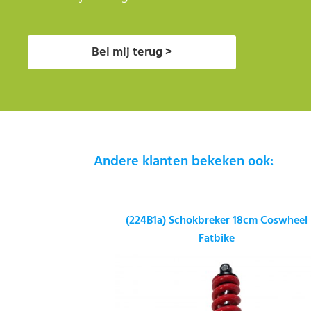
Bel mij terug >
Andere klanten bekeken ook:
(224B1a) Schokbreker 18cm Coswheel
Fatbike