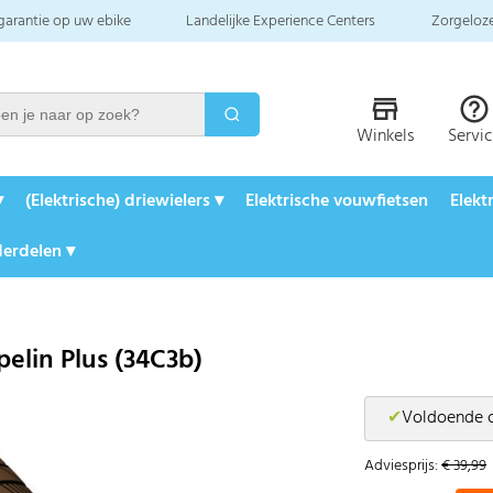
 garantie op uw ebike
Landelijke Experience Centers
Zorgeloze
Winkels
Servi
▾
(Elektrische) driewielers ▾
Elektrische vouwfietsen
Elekt
erdelen ▾
elin Plus (34C3b)
✔
Voldoende 
Adviesprijs:
€ 39,99