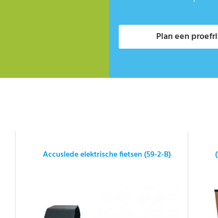
Plan een proefri
Accuslede elektrische fietsen (59-2-B)