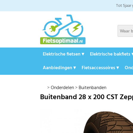
Tot 5jaar
Elektrische fietsen ▾
Elektrische bakfiets 
Aanbiedingen ▾
Fietsaccessoires ▾
Ond
>
Onderdelen
>
Buitenbanden
Buitenband 28 x 200 CST Zepp