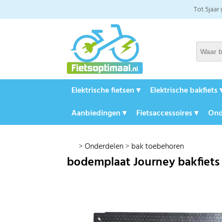
Tot 5jaar
Elektrische fietsen ▾
Elektrische bakfiets 
Aanbiedingen ▾
Fietsaccessoires ▾
Ond
>
Onderdelen
>
bak toebehoren
bodemplaat Journey bakfiets 