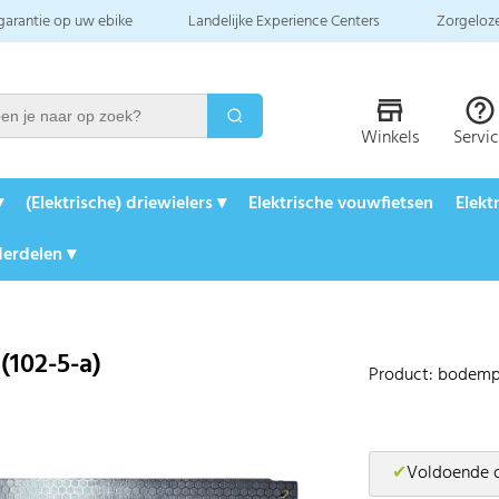
 garantie op uw ebike
Landelijke Experience Centers
Zorgeloze
Winkels
Servi
▾
(Elektrische) driewielers ▾
Elektrische vouwfietsen
Elekt
erdelen ▾
(102-5-a)
Product: bodemp
✔
Voldoende 