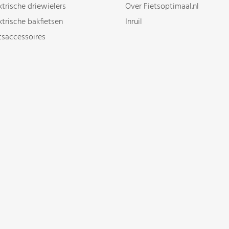
ktrische driewielers
Over Fietsoptimaal.nl
ktrische bakfietsen
Inruil
tsaccessoires