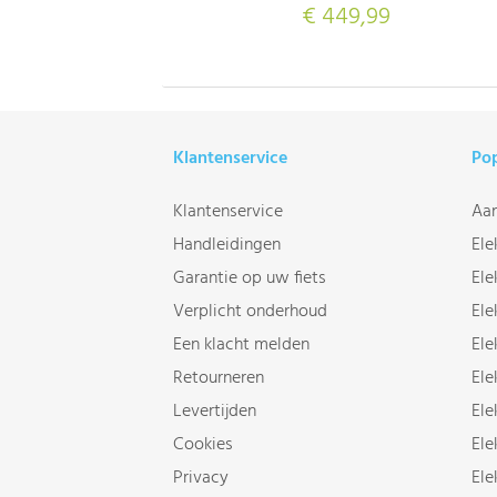
€ 449,99
Klantenservice
Pop
Klantenservice
Aan
Handleidingen
Ele
Garantie op uw fiets
Ele
Verplicht onderhoud
Ele
Een klacht melden
Ele
Retourneren
Ele
Levertijden
Ele
Cookies
Ele
Privacy
Ele