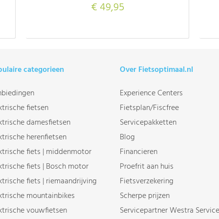
€ 49,95
ulaire categorieen
Over Fietsoptimaal.nl
biedingen
Experience Centers
ktrische fietsen
Fietsplan/Fiscfree
ktrische damesfietsen
Servicepakketten
ktrische herenfietsen
Blog
ktrische fiets | middenmotor
Financieren
ktrische fiets | Bosch motor
Proefrit aan huis
ktrische fiets | riemaandrijving
Fietsverzekering
ktrische mountainbikes
Scherpe prijzen
ktrische vouwfietsen
Servicepartner Westra Servic