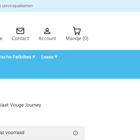
 servicepakketten
ce
Contact
Account
Mandje (0)
rische Fatbikes ▾
Lease ▾
laat Vouge Journey
op voorraad