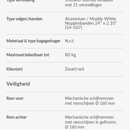
Type versnelling
Shimano Tourney derailleur
met 21 versnellingen
Aluminium / Muddy White
Type velgen/banden
Noppenbanden 24" x 2.10"
(54-507)
Materiaal & type bagagedrager
N.v.t.
80 kg
Maximaal belastbaar tot
Zwart/wit
Kleur(en)
Veiligheid
Rem voor
Mechanische schijfremmen
met remschijven Ø 160 mm
Rem achter
Mechanische schijfremmen
met remschijven in golfvorm,
Ø 160 mm