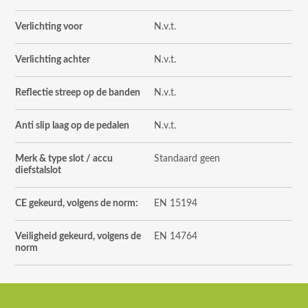
Verlichting voor
N.v.t.
Verlichting achter
N.v.t.
Reflectie streep op de banden
N.v.t.
Anti slip laag op de pedalen
N.v.t.
Merk & type slot / accu
Standaard geen
diefstalslot
CE gekeurd, volgens de norm:
EN 15194
Veiligheid gekeurd, volgens de
EN 14764
norm