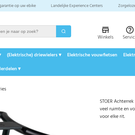
 garantie op uw ebike
Landelijke Experience Centers
Zorgeloze
Winkels
Servi
▾
(Elektrische) driewielers ▾
Elektrische vouwfietsen
Elekt
erdelen ▾
ries
STOER Achterrek 
veel ruimte en voe
voor elke rit.