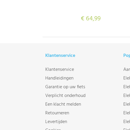
€ 64,99
Klantenservice
Pop
Klantenservice
Aan
Handleidingen
Ele
Garantie op uw fiets
Ele
Verplicht onderhoud
Ele
Een klacht melden
Ele
Retourneren
Ele
Levertijden
Ele