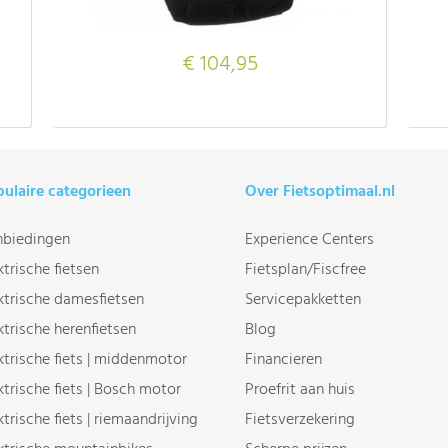
€ 104,95
ulaire categorieen
Over Fietsoptimaal.nl
biedingen
Experience Centers
ktrische fietsen
Fietsplan/Fiscfree
ktrische damesfietsen
Servicepakketten
ktrische herenfietsen
Blog
ktrische fiets | middenmotor
Financieren
ktrische fiets | Bosch motor
Proefrit aan huis
ktrische fiets | riemaandrijving
Fietsverzekering