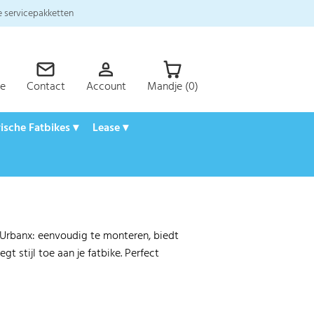
 servicepakketten
ce
Contact
Account
Mandje (0)
rische Fatbikes ▾
Lease ▾
Urbanx: eenvoudig te monteren, biedt
gt stijl toe aan je fatbike. Perfect