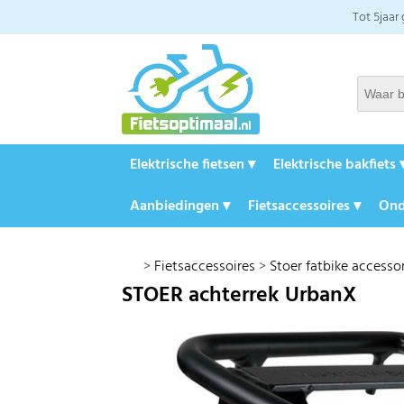
Tot 5jaar
Elektrische fietsen ▾
Elektrische bakfiets 
Aanbiedingen ▾
Fietsaccessoires ▾
Ond
>
Fietsaccessoires
>
Stoer fatbike accesso
STOER achterrek UrbanX