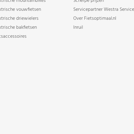
ktrische mountainbikes
Scherpe prijzen
ktrische vouwfietsen
Servicepartner Westra Servic
ktrische driewielers
Over Fietsoptimaal.nl
ktrische bakfietsen
Inruil
tsaccessoires