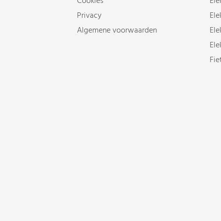
Cookies
Ele
Privacy
Ele
Algemene voorwaarden
Ele
Ele
Fie