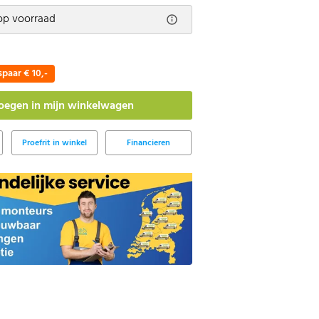
op voorraad
spaar € 10,-
Proefrit in winkel
Financieren