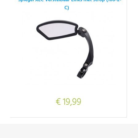
C)
€ 19,99