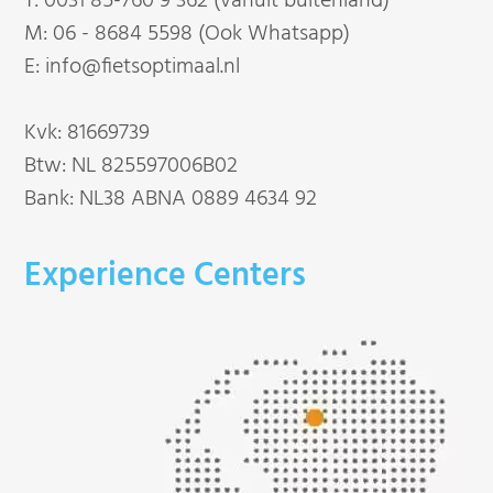
T:
0031 85-760 9 362 (vanuit buitenland)
M:
06 - 8684 5598 (Ook Whatsapp)
E:
info@fietsoptimaal.nl
Kvk: 81669739
Btw: NL 825597006B02
Bank: NL38 ABNA 0889 4634 92
Experience Centers