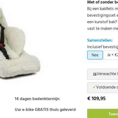
Met of zonder b
Bij een bakfiets 
bevestigingsset e
een kunstof bak?
vast te maken me
Samenstellen:
Inclusief bevesti
Ja + €
Nee
Verwachte l
✔
Voldoende 
€ 109,95
14 dagen bedenktermijn
Uw e-bike GRATIS thuis geleverd