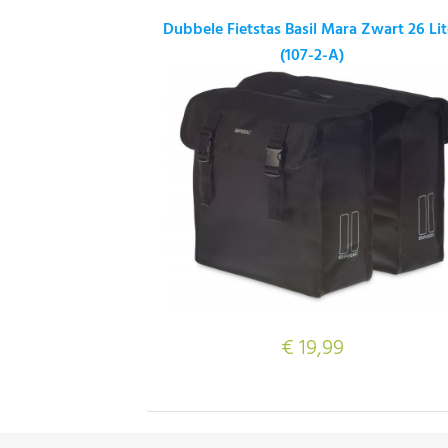
Dubbele Fietstas Basil Mara Zwart 26 Lit
(107-2-A)
€ 19,99