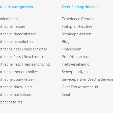
ulaire categorieen
Over Fietsoptimaal.nl
biedingen
Experience Centers
ktrische fietsen
Fietsplan/Fiscfree
ktrische damesfietsen
Servicepakketten
ktrische herenfietsen
Blog
ktrische fiets | middenmotor
Financieren
ktrische fiets | Bosch motor
Proefrit aan huis
ktrische fiets | riemaandrijving
Fietsverzekering
ktrische mountainbikes
Scherpe prijzen
ktrische vouwfietsen
Servicepartner Westra Servic
ktrische driewielers
Over Fietsoptimaal.nl
ktrische bakfietsen
Inruil
tsaccessoires