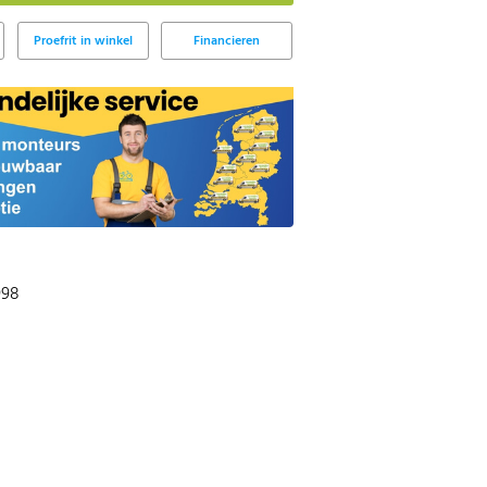
Proefrit in winkel
Financieren
998