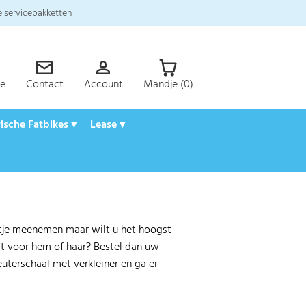
 servicepakketten
ce
Contact
Account
Mandje (0)
rische Fatbikes ▾
Lease ▾
tje meenemen maar wilt u het hoogst
t voor hem of haar? Bestel dan uw
uterschaal met verkleiner en ga er