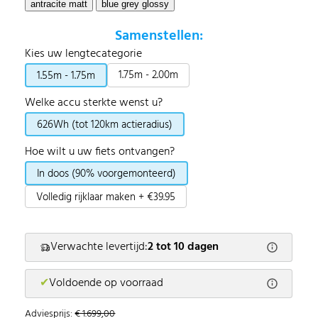
Samenstellen:
Kies uw lengtecategorie
1.75m - 2.00m
1.55m - 1.75m
Welke accu sterkte wenst u?
626Wh (tot 120km actieradius)
Hoe wilt u uw fiets ontvangen?
In doos (90% voorgemonteerd)
Volledig rijklaar maken + €39.95
Verwachte levertijd:
2 tot 10 dagen
✔
Voldoende op voorraad
Adviesprijs:
€ 1.699,00