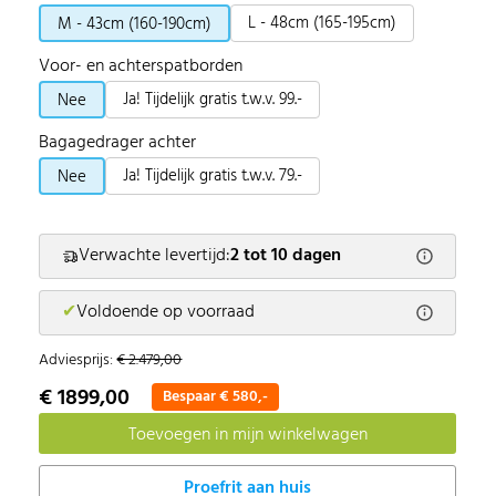
L - 48cm (165-195cm)
M - 43cm (160-190cm)
Voor- en achterspatborden
Ja! Tijdelijk gratis t.w.v. 99.-
Nee
Bagagedrager achter
Ja! Tijdelijk gratis t.w.v. 79.-
Nee
Verwachte levertijd:
2 tot 10 dagen
✔
Voldoende op voorraad
Adviesprijs:
€ 2.479,00
€ 1899,00
Bespaar € 580,-