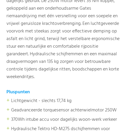
dagelijks gebruik. De 250W motor levert 35 Nm koppel,
gekoppeld aan een onderhoudsarme Gates
riemaandrijving met één versnelling voor een soepele en
vrijwel geruisloze krachtoverbrenging. Een luchtgeveerde
voorvork met steekas zorgt voor effectieve demping op
asfalt en licht grind, terwijl het verstelbare ergonomische
stuur een natuurlijke en comfortabele rijpositie
garandeert. Hydraulische schijfremmen en een maximaal
draagvermogen van 135 kg zorgen voor betrouwbare
controle tijdens dagelijkse ritten, boodschappen en korte
weekendritjes.
Pluspunten
+
Lichtgewicht - slechts 17,74 kg
+
Geadvanceerde torquesensor achterwielmotor 250W
+
370Wh intube accu voor dagelijks woon-werk verkeer
+
Hydraulische Tektro HD-M275 dschijfremmen voor