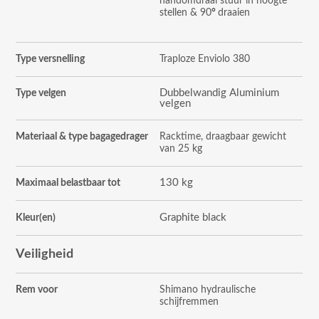
handomdraai stuur in hoogte
stellen & 90
°
draaien
Type versnelling
Traploze Enviolo 380
Dubbelwandig Aluminium
Type velgen
velgen
Materiaal & type bagagedrager
Racktime, draagbaar gewicht
van 25 kg
130 kg
Maximaal belastbaar tot
Graphite black
Kleur(en)
Veiligheid
Rem voor
Shimano hydraulische
schijfremmen