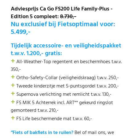
Adviesprijs Ca Go FS200 Life Family-Plus -
Edition 5 compleet:
8.730,-
Nu exclusief bij Fietsoptimaal voor:
5.499,-
Tijdelijk accessoire- en veiligheidspakket
t.w.v. 1.200,- gratis:
+
All-Weather-Top regentent en beschermhoes t.w.v.
350,-
+
Ortho-Safety-Collar (veiligheidskraag) t.w.v. 250,-
+
Tweede kinderzitje met 5-puntsgordel t.w.v. 200,-
+
Supernova verlichting met remlicht t.w.v. 130,-
+
FS MIK 5 Achterrek incl. ART** gekeurd ringslot
gemonteerd t.w.v. 210,-
+
FS Life beschermende mat t.w.v. 60,-
“Fiets of bakfiets in te ruilen?
Bel of mail ons, we