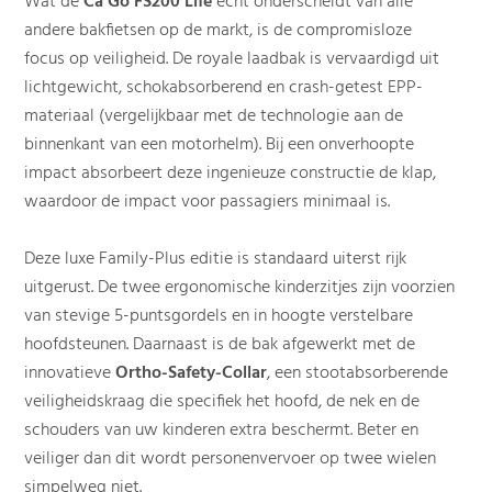
Wat de
Ca Go FS200 Life
écht onderscheidt van alle
andere bakfietsen op de markt, is de compromisloze
focus op veiligheid. De royale laadbak is vervaardigd uit
lichtgewicht, schokabsorberend en crash-getest EPP-
materiaal (vergelijkbaar met de technologie aan de
binnenkant van een motorhelm). Bij een onverhoopte
impact absorbeert deze ingenieuze constructie de klap,
waardoor de impact voor passagiers minimaal is.
Deze luxe Family-Plus editie is standaard uiterst rijk
uitgerust. De twee ergonomische kinderzitjes zijn voorzien
van stevige 5-puntsgordels en in hoogte verstelbare
hoofdsteunen. Daarnaast is de bak afgewerkt met de
innovatieve
Ortho-Safety-Collar
, een stootabsorberende
veiligheidskraag die specifiek het hoofd, de nek en de
schouders van uw kinderen extra beschermt. Beter en
veiliger dan dit wordt personenvervoer op twee wielen
simpelweg niet.