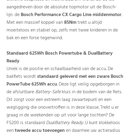
aangedreven door de absolute topmotor uit de Bosch-
lijn: de
Bosch Performance CX Cargo Line middenmotor
.
Met een massief koppel van
85Nm
trekt u altijd
moeiteloos en stabiel op, zelfs met twee kinderen in de
bak en een forse tegenwind.
Standaard 625Wh Bosch Powertube & DualBattery
Ready
Uniek is de positie en schaalbaarheid van de accu. De
bakfiets wordt
standaard geleverd met een zware Bosch
PowerTube 625Wh accu
. Deze ligt veilig opgeborgen in
de afsluitbare
Battery-Safe
kluis in de bodem van de fiets.
Dit zorgt voor een extreem laag zwaartepunt en een
wegligging die onovertroffen is in deze klasse. Trekt u er
graag in de weekenden op uit voor lange tochten? De
FS200 is standaard
DualBattery Ready
. U kunt klokkeloos
een
tweede accu toevoegen
en daarmee uw actieradius