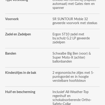
Type versnelling
enviolo AUTOMATiQ (traploze
automaat) met Gates riem en
spanner
Voorvork
SR SUNTOUR Mobie 32
geveerde voorvork met steekas
Zadel en Zadelpen
Ergon ST10 zadel met
by.schulz G.2 LP geveerde
zadelpen
Banden
Schwalbe Big Ben (voor) &
Super Moto-X (achter)
ballonbanden
Kinderzitjes in de bak
2 ergonomische zitjes met 5-
puntsgordel en in hoogte
verstelbare hoofdsteun
Huif en bescherming
Inclusief All-Weather-Top
regenhuif en
schokabsorberende Ortho-
Safety-Collar