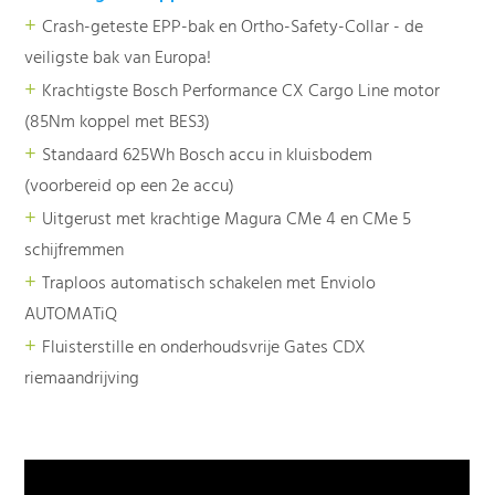
+
Crash-geteste EPP-bak en Ortho-Safety-Collar - de
veiligste bak van Europa!
+
Krachtigste Bosch Performance CX Cargo Line motor
(85Nm koppel met BES3)
+
Standaard 625Wh Bosch accu in kluisbodem
(voorbereid op een 2e accu)
+
Uitgerust met krachtige Magura CMe 4 en CMe 5
schijfremmen
+
Traploos automatisch schakelen met Enviolo
AUTOMATiQ
+
Fluisterstille en onderhoudsvrije Gates CDX
riemaandrijving