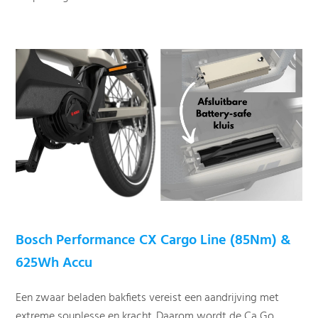
Bosch Performance CX Cargo Line (85Nm) &
625Wh Accu
Een zwaar beladen bakfiets vereist een aandrijving met
extreme souplesse en kracht. Daarom wordt de Ca Go