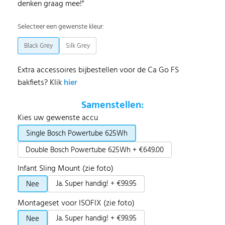
denken graag mee!''
Selecteer een gewenste kleur:
Black Grey
Silk Grey
Extra accessoires bijbestellen voor de Ca Go FS
bakfiets? Klik
hier
Samenstellen:
Kies uw gewenste accu
Single Bosch Powertube 625Wh
Double Bosch Powertube 625Wh + €649.00
Infant Sling Mount (zie foto)
Ja. Super handig! + €99.95
Nee
Montageset voor ISOFIX (zie foto)
Ja. Super handig! + €99.95
Nee