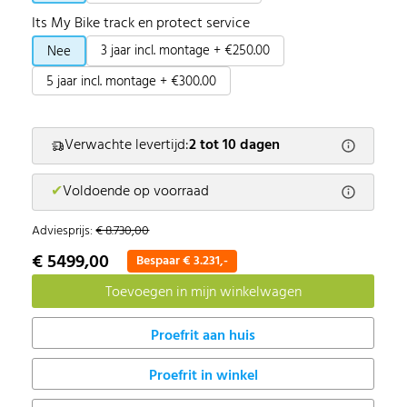
Its My Bike track en protect service
3 jaar incl. montage + €250.00
Nee
5 jaar incl. montage + €300.00
Verwachte levertijd:
2 tot 10 dagen
✔
Voldoende op voorraad
Adviesprijs:
€ 8.730,00
€ 5499,00
Bespaar € 3.231,-
Proefrit in winkel