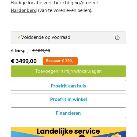
Huidige locatie voor bezichtiging/proefrit:
H
ardenberg
(van te voren even bellen).
✔
Voldoende op voorraad
Adviesprijs:
€ 3.849,00
€ 3499,00
Bespaar € 350,-
Proefrit in winkel
Financieren