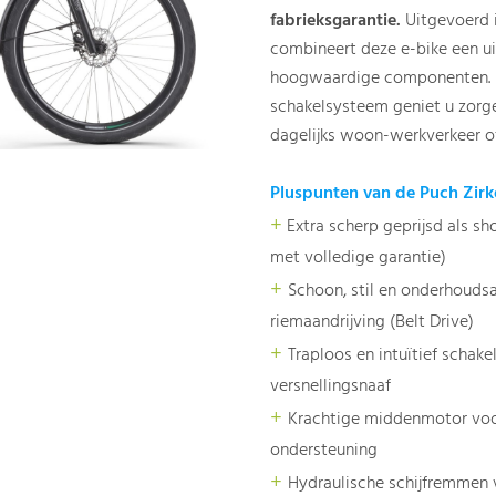
fabrieksgarantie.
Uitgevoerd in
combineert deze e-bike een ui
hoogwaardige componenten. Da
schakelsysteem geniet u zorge
dagelijks woon-werkverkeer of
Pluspunten van de Puch Zirko
+
Extra scherp geprijsd als 
met volledige garantie)
+
Schoon, stil en onderhouds
riemaandrijving (Belt Drive)
+
Traploos en intuïtief schak
versnellingsnaaf
+
Krachtige middenmotor voor 
ondersteuning
+
Hydraulische schijfremmen 