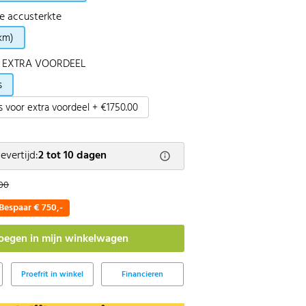
e accusterkte
km)
 - EXTRA VOORDEEL
s
ts voor extra voordeel + €1750.00
evertijd:
2 tot 10 dagen
,00
Bespaar € 750,-
Proefrit in winkel
Financieren