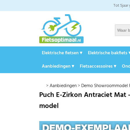
Tot 5jaar
Elektrische fietsen ▾
Elektrische bakfiets 
Aanbiedingen ▾
Fietsaccessoires ▾
Ond
>
Aanbiedingen
>
Demo Showroommodel F
Puch E-Zirkon Antraciet Mat 
model