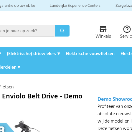
 garantie op uw ebike
Landelijke Experience Centers
Zorgeloze
Winkels
Servi
▾
(Elektrische) driewielers ▾
Elektrische vouwfietsen
Elekt
erdelen ▾
ietsen
- Enviolo Belt Drive - Demo
Demo Showroom
Profiteer van on
absolute nieuws
wij de modellen 
Deze fietsen wor