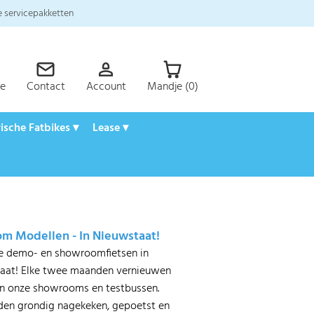
 servicepakketten
ce
Contact
Account
Mandje (0)
rische Fatbikes ▾
Lease ▾
 Modellen - In Nieuwstaat!
ze demo- en showroomfietsen in
taat! Elke twee maanden vernieuwen
in onze showrooms en testbussen.
den grondig nagekeken, gepoetst en