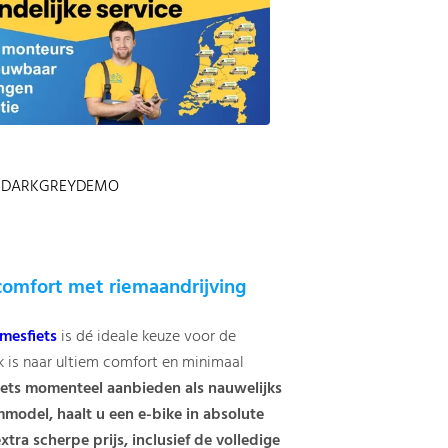
888DARKGREYDEMO
comfort met riemaandrijving
amesfiets
is dé ideale keuze voor de
k is naar ultiem comfort en minimaal
iets momenteel aanbieden als nauwelijks
del, haalt u een e-bike in absolute
xtra scherpe prijs, inclusief de volledige