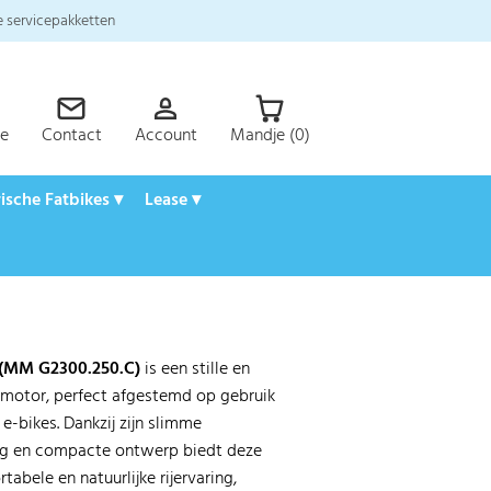
 servicepakketten
ce
Contact
Account
Mandje (0)
rische Fatbikes ▾
Lease ▾
 (MM G2300.250.C)
is een stille en
nmotor, perfect afgestemd op gebruik
e-bikes. Dankzij zijn slimme
ng en compacte ontwerp biedt deze
abele en natuurlijke rijervaring,