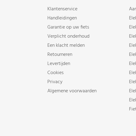
Klantenservice
Aan
Handleidingen
Ele
Garantie op uw fiets
Ele
Verplicht onderhoud
Ele
Een klacht melden
Ele
Retourneren
Ele
Levertijden
Ele
Cookies
Ele
Privacy
Ele
Algemene voorwaarden
Ele
Ele
Fie