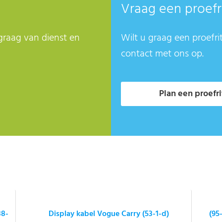
Vraag een proefr
graag van dienst en
Wilt u graag een proefri
contact met ons op.
Plan een proefri
88-
Display kabel Vogue Carry (53-1-d)
(95