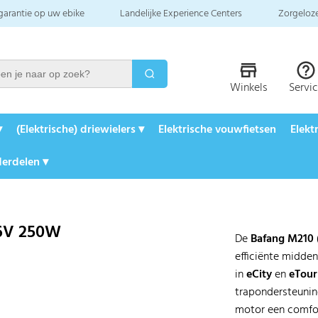
 garantie op uw ebike
Landelijke Experience Centers
Zorgeloze
Winkels
Servi
▾
(Elektrische) driewielers ▾
Elektrische vouwfietsen
Elekt
erdelen ▾
6V 250W
De
Bafang M210
efficiënte midde
in
eCity
en
eTour
trapondersteuni
motor een comfort