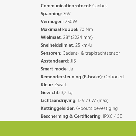
Communicatieprotocol
: Canbus
Spanning
: 36V
Vermogen
: 250W
Maximaal koppel
: 70 Nm
Wielmaat
: 28" (2224 mm)
Snelheidslimiet
: 25 km/u
Sensoren
: Cadans- & trapkrachtsensor
Asstandaard
: JIS
Smart mode
: Ja
Remondersteuning (E-brake)
: Optioneel
Kleur
: Zwart
Gewicht
: 3,2 kg
Lichtaandrijving
: 12V / 6W (max)
Kettinggeleider
: 6-bouts bevestiging
Bescherming & Certificering
: IPX6 / CE