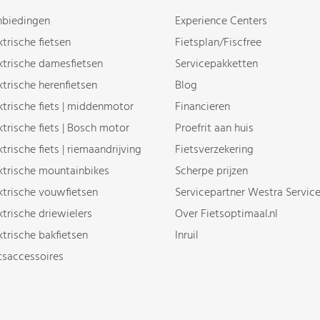
biedingen
Experience Centers
ktrische fietsen
Fietsplan/Fiscfree
ktrische damesfietsen
Servicepakketten
ktrische herenfietsen
Blog
ktrische fiets | middenmotor
Financieren
ktrische fiets | Bosch motor
Proefrit aan huis
ktrische fiets | riemaandrijving
Fietsverzekering
ktrische mountainbikes
Scherpe prijzen
ktrische vouwfietsen
Servicepartner Westra Servic
ktrische driewielers
Over Fietsoptimaal.nl
ktrische bakfietsen
Inruil
tsaccessoires