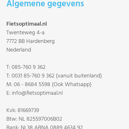
Algemene gegevens
Fietsoptimaal.nl
Twenteweg 4-a
7772 BB Hardenberg
Nederland
T:
085-760 9 362
T:
0031 85-760 9 362 (vanuit buitenland)
M:
06 - 8684 5598 (Ook Whatsapp)
E:
info@fietsoptimaal.nl
Kvk: 81669739
Btw: NL 825597006B02
Bank: NL38 ABNA 0889 4634 92