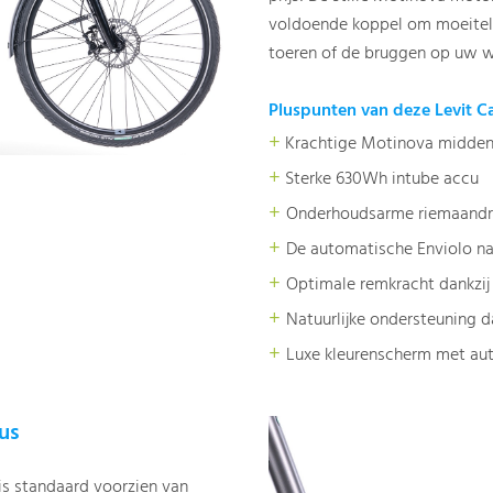
voldoende koppel om moeitel
toeren of de bruggen op uw w
Pluspunten van deze Levit Ca
+
Krachtige Motinova midde
+
Sterke 630Wh intube accu
+
Onderhoudsarme riemaandri
+
De automatische Enviolo na
+
Optimale remkracht dankzij
+
Natuurlijke ondersteuning d
+
Luxe kleurenscherm met au
ius
is standaard voorzien van