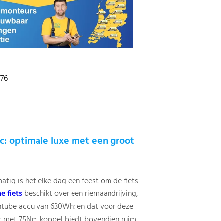
076
ic: optimale luxe met een groot
atiq is het elke dag een feest om de fiets
e fiets
beschikt over een riemaandrijving,
intube accu van 630Wh; en dat voor deze
tor met 75Nm koppel biedt bovendien ruim