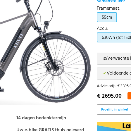
Samenstellen:
Framemaat:
55cm
Accu:
630Wh (tot 150
Verwachte l
✔
Voldoende 
Adviesprijs:
€ 3.395,
€ 2695,00
Proefrit in winkel
14 dagen bedenktermijn
Uw e-bike GRATIS thuis geleverd