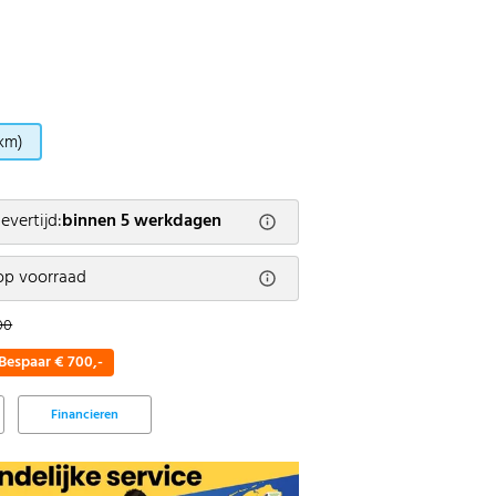
km)
evertijd:
binnen 5 werkdagen
op voorraad
00
Bespaar € 700,-
Financieren